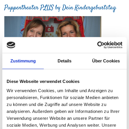
Puppentheater PLUS by Dein Kindergeburtstag
Zustimmung
Details
Über Cookies
Diese Webseite verwendet Cookies
Kinder lieben es und lassen sich auf entzückende Weise von
dem Zauber des Puppentheaters entführen. Mit unseren
Wir verwenden Cookies, um Inhalte und Anzeigen zu
humorvollen, einmaligen Theatervorstellungen verfeinern wir
personalisieren, Funktionen für soziale Medien anbieten
die Feier unserer kleinen Gäste. Die Zuschauer dürfen mit
zu können und die Zugriffe auf unsere Website zu
dem Drachen mitsingen, mit dem Kasper und seinen
analysieren. Außerdem geben wir Informationen zu Ihrer
Freunden bei einer Schatzsuche mitfiebern, sich nicht von
der ollen Hexe Milekse in ein rosafarbenes Kaninchen
Verwendung unserer Website an unsere Partner für
verzaubern lassen ... Das Geburtstagskind wird dabei auf
soziale Medien, Werbung und Analysen weiter. Unsere
eine besondere Art und Weise in die Geschichte