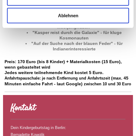
abenteuerlustige Piraten
"Hans Löscher rettet den Märchenwald" - für
Ablehnen
Feuerwehrbegeisterte
"Leila rettet das Meer" - für engagierte
Meerjungfrauen
"Kasper reist durch die Galaxie" - für kluge
Kosmonauten
"Auf der Suche nach der blauen Feder" - für
Indianerinteressierte
Preis: 170 Euro (bis 8 Kinder) + Materialkosten (15 Euro),
wenn gebasteltet wird
Jedes weitere teilnehmende Kind kostet 5 Euro.
(max. 45
Anfahrtspauschale: je nach Entfernung und Anfahrtszeit
Minuten einfache Fahrt - laut Google)
zwischen 10 und 30 Euro
Kontakt
Dein Kindergeburtstag in Berlin:
Bernadette Kowolik